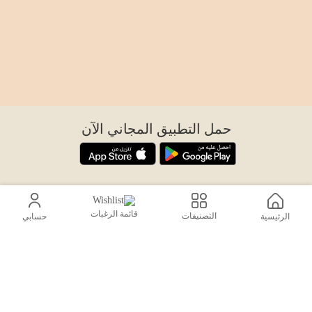
حمل التطبيق المجاني الآن
اتصل بنا
help@sensiksa.com
قائمة الرغبات
التصنيفات
الرئيسية
حسابي
+966 920009538
تابعنا