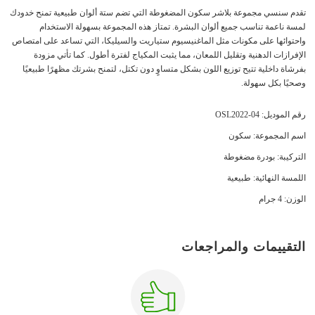
تقدم سنسي مجموعة بلاشر سكون المضغوطة التي تضم ستة ألوان طبيعية تمنح خدودك
لمسة ناعمة تناسب جميع ألوان البشرة. تمتاز هذه المجموعة بسهولة الاستخدام
واحتوائها على مكونات مثل الماغنيسيوم ستياريت والسيليكا، التي تساعد على امتصاص
الإفرازات الدهنية وتقليل اللمعان، مما يثبت المكياج لفترة أطول. كما تأتي مزودة
بفرشاة داخلية تتيح توزيع اللون بشكل متساوٍ دون تكتل، لتمنح بشرتك مظهرًا طبيعيًا
وصحيًا بكل سهولة.
رقم الموديل: OSL2022-04
اسم المجموعة: سكون
التركيبة: بودرة مضغوطة
اللمسة النهائية: طبيعية
الوزن: 4 جرام
التقييمات والمراجعات