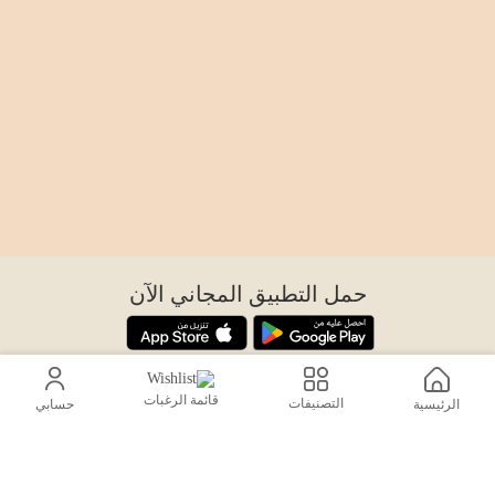
حمل التطبيق المجاني الآن
اتصل بنا
قائمة الرغبات
التصنيفات
الرئيسية
حسابي
help@sensiksa.com
+966 920009538