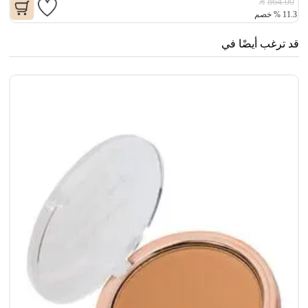
864.00
11.3
%
خصم
قد ترغب أيضًا في
سن
0