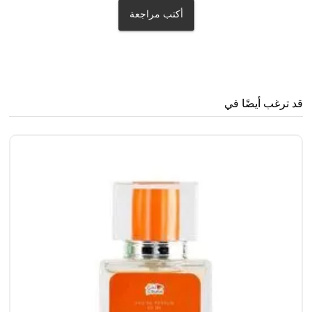
أكتب مراجعة
قد ترغب أيضًا في
بن
0