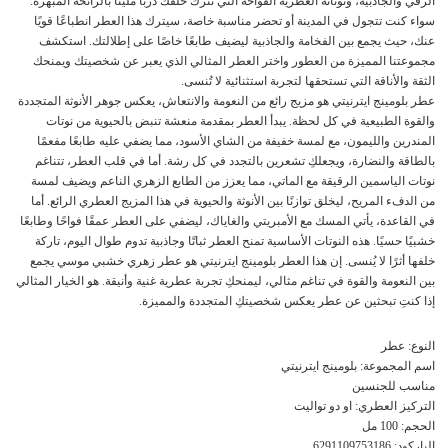
الرقي والجاذبية، ونوتاته العطرية الفواحة التي تترك خلفك دربًا مليئًا بالرائحة المبهرة.
سواء كنت تتجول في المدينة أو تحضر مناسبة خاصة، سيترك هذا العطر انطباعًا قويًا
عنك، حيث يجمع بين الفخامة والجاذبية ليضيف طابعًا خاصًا على إطلالتك. استكشف
مجموعتنا المميزة من العطور واختر العطر المثالي الذي يعبر عن شخصيتك ويمنحك
الثقة والأناقة التي تستحقها لتجربة استثنائية لا تُنسى.
عطر بلومينج ايترنيتي هو مزيج رائع من النعومة والانتعاش، يعكس جوهر الأنوثة المتجددة
والقوة الطبيعية في كل لحظة. يبدأ العطر بمقدمة منعشة تنبض بالحيوية من نوتات
المندرين والليمون، مع لمسة خفيفة من الشاي الأسود، مما يضفي عليه طابعًا مفعمًا
بالطاقة والنضارة، ويجعلكِ تشعرين بالتجدد في كل رشة. أما في قلب العطر، تتناغم
نوتات الياسمين الرقيقة مع الماتي، مما يعزز من الطابع الزهري الناعم ويضيف لمسة
من الدفء المريح، ليخلق توازنًا بين الأنوثة والحيوية في هذا المزيج العطري الرائع. أما
في القاعدة، يأتي المسك مع الأمبريتي والغاياك، ليضفي على العطر عمقًا فواحًا وطابعًا
خشبيًا حسيًا. هذه النوتات الأساسية تمنح العطر ثباتًا وجاذبية تدوم طوال اليوم، تاركة
خلفها أثرًا لا يُنسى. إن هذا العطر بلومينج ايترنيتي هو عطر زهري خشبي موسي يجمع
بين النعومة والقوة في تناغم مثالي، ليمنحكِ تجربة عطرية غنية وأنيقة. هو الخيار المثالي
إذا كنتِ تبحثين عن عطر يعكس شخصيتكِ المتجددة والمميزة.
النوع: عطر
اسم المجموعة: بلومينج ايترنيتي
مناسب للجنسين
التركيز العطري: او دو تواليت
الحجم: 100 مل
الباركود: 6291109753186