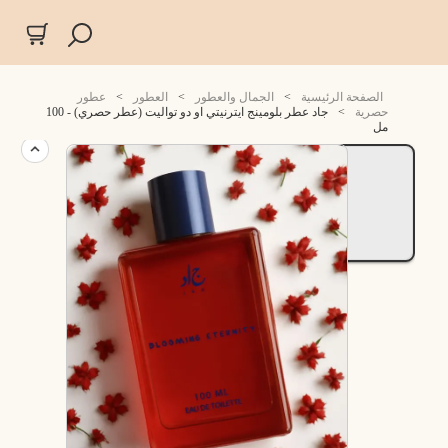
الصفحة الرئيسية
>
الجمال والعطور
>
العطور
>
عطور
حصرية
>
جاد عطر بلومينج ايترنيتي او دو تواليت (عطر حصري) - 100
مل