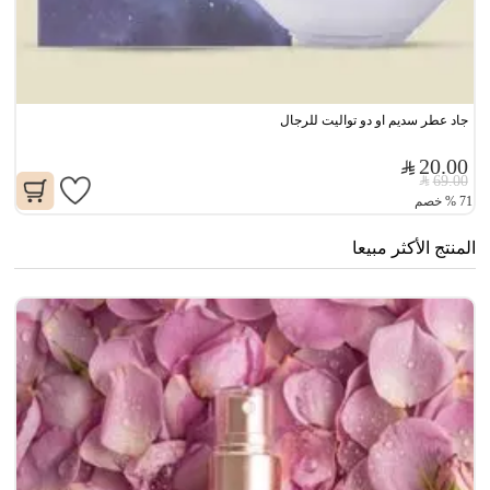
جاد عطر سديم او دو تواليت للرجال
20.00
69.00
71
%
خصم
المنتج الأكثر مبيعا