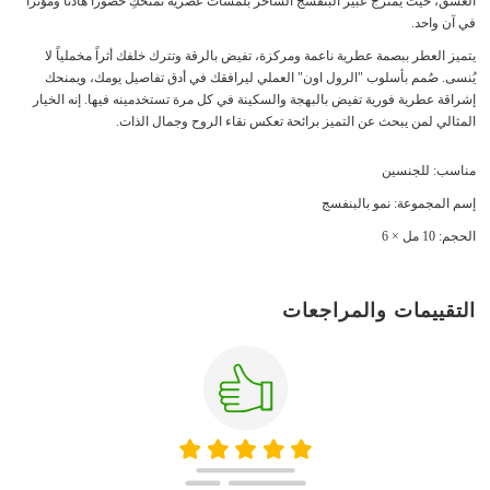
الغسق، حيث يمتزج عبير البنفسج الساحر بلمسات عصرية تمنحكِ حضوراً هادئاً ومؤثراً
في آن واحد.
يتميز العطر ببصمة عطرية ناعمة ومركزة، تفيض بالرقة وتترك خلفك أثراً مخملياً لا
يُنسى. صُمم بأسلوب "الرول اون" العملي ليرافقك في أدق تفاصيل يومك، ويمنحك
إشراقة عطرية فورية تفيض بالبهجة والسكينة في كل مرة تستخدمينه فيها. إنه الخيار
المثالي لمن يبحث عن التميز برائحة تعكس نقاء الروح وجمال الذات.
مناسب: للجنسين
إسم المجموعة: نمو بالبنفسج
الحجم: 10 مل × 6
التقييمات والمراجعات