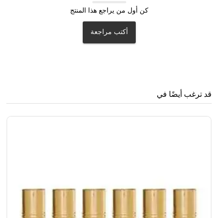
كن أول من يراجع هذا المنتج
أكتب مراجعة
قد ترغب أيضًا في
جا
0
00
71