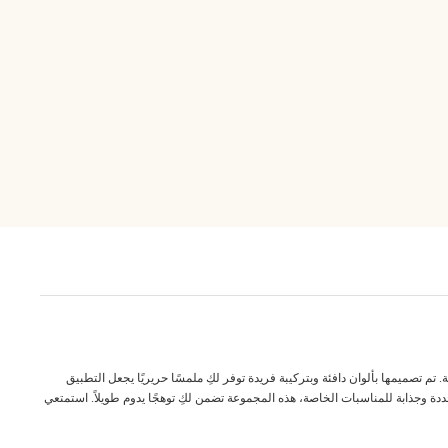
طلالة طبيعية، دافئة ومفعمة بالأناقة. تم تصميمها بألوان دافئة وبتركيبة فريدة توفر لكِ ملمسًا حريريًا يجعل التطبيق
جددة وجذابة للمناسبات الخاصة، هذه المجموعة تضمن لكِ توهجًا يدوم طويلاً. استمتعي