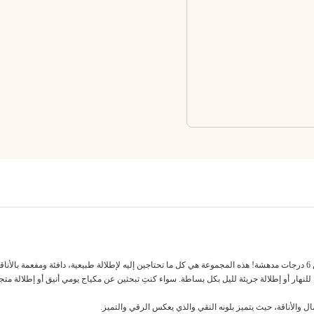
جمال الإشراق الطبيعي يبدأ مع باليت أحمر الخدود بيري فلش من سنسي، المؤلفة من 6 درجات مدهشة! هذه المجموعة هي كل ما تحتاجين إليه لإ
 للنهار أو إطلالة جريئة لليل بكل بساطة. سواء كنتِ تبحثين عن مكياج يومي أنيق أو إطلالة مت
ل والأناقة، حيث يتميز بلونه النقي والذي يعكس الرقي والتميز.