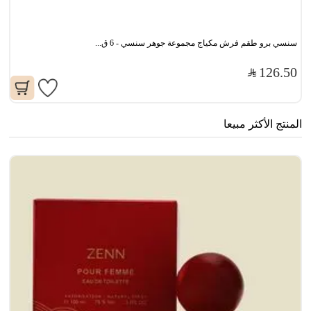
سنسي برو طقم فرش مكياج مجموعة جوهر سنسي - 6 ق...
126.50
المنتج الأكثر مبيعا
جا
0
00
71