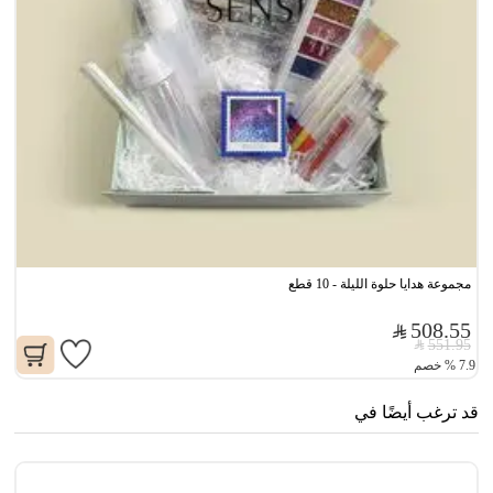
مجموعة هدايا حلوة الليلة - 10 قطع
508.55
551.95
7.9
%
خصم
قد ترغب أيضًا في