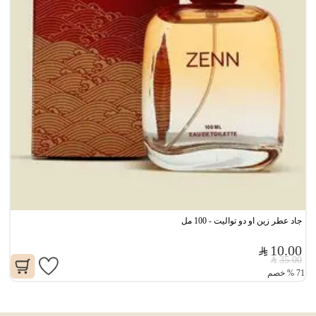
جاد عطر زين او دو تواليت - 100 مل
10.00
35.00
71
%
خصم