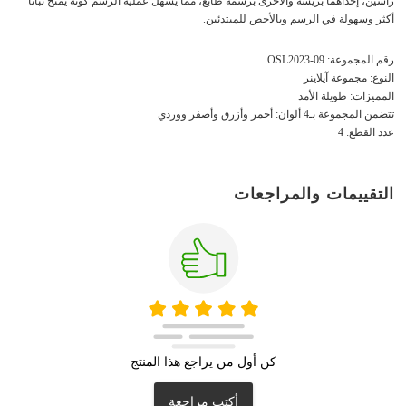
رأسين، إحداهما بريشة والأخرى برسمة طابع، مما يسّهل عملية الرسم كونه يمنح ثباتًا
أكثر وسهولة في الرسم وبالأخص للمبتدئين.
رقم المجموعة: OSL2023-09
النوع: مجموعة آيلاينر
المميزات: طويلة الأمد
تتضمن المجموعة بـ4 ألوان: أحمر وأزرق وأصفر ووردي
عدد القطع: 4
التقييمات والمراجعات
كن أول من يراجع هذا المنتج
أكتب مراجعة