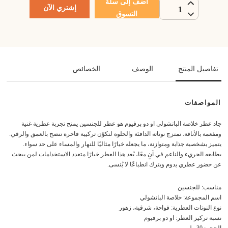
أضف إلى سلة
إشتري الآن
1
التسوق
تفاصيل المنتج
الوصف
الخصائص
المواصفات
جاد عطر خلاصة الباتشولي او دو برفيوم هو عطر للجنسين يمنح تجربة عطرية غنية
ومفعمة بالأناقة. تمتزج نوتاته الدافئة والحلوة لتكوّن تركيبة فاخرة تنضح بالعمق والرقي.
يتميز بشخصية جذابة ومتوازنة، ما يجعله خيارًا مثاليًا للنهار والمساء على حد سواء.
بطابعه الجريء والناعم في آنٍ معًا، يُعد هذا العطر خيارًا متعدد الاستخدامات لمن يبحث
عن حضور عطري يدوم ويترك انطباعًا لا يُنسى.
مناسب: للجنسين
اسم المجموعة: خلاصة الباتشولي
نوع النوتات العطرية: فواحة، شرقية، زهور
نسبة تركيز العطر: او دو برفيوم
الحجم: 30 مل